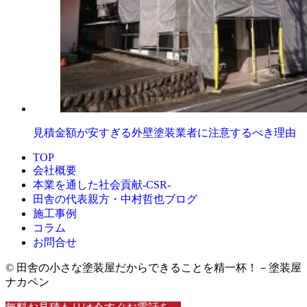
見積金額が安すぎる外壁塗装業者に注意するべき理由
TOP
会社概要
本業を通した社会貢献-CSR-
田舎の代表親方・中村哲也ブログ
施工事例
コラム
お問合せ
© 田舎の小さな塗装屋だからできることを精一杯！－塗装屋
ナカペン