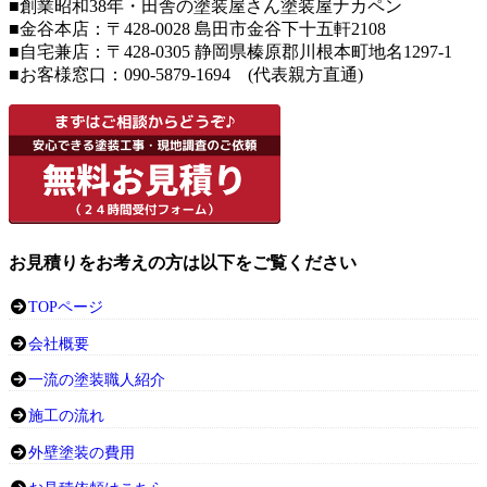
■創業昭和38年・田舎の塗装屋さん塗装屋ナカペン
■
金谷本店：〒428-0028 島田市金谷下十五軒2108
■
自宅兼店：
〒428-0305 静岡県榛原郡川根本町地名1297-1
■お客様窓口：090-5879-1694 (代表親方直通)
お見積りをお考えの方は以下をご覧ください
TOPページ
会社概要
一流の塗装職人紹介
施工の流れ
外壁塗装の費用