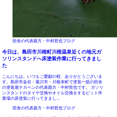
田舎の代表親方・中村哲也ブログ
今日は、島田市川根町川根温泉近くの地元ガ
ソリンスタンドへ床塗装作業に行ってきまし
た
こんにちは。いつもご愛顧の程、ありがとうございま
す。島田市金谷・菊川市・川根本町で塗装一筋の田舎
の塗装屋ナカペンの代表親方・中村哲也です。 ガソリ
ンスタンドのタイヤ交換やオイル交換をするピット作
業場の床塗装に行ってきまし...
田舎の代表親方・中村哲也ブログ