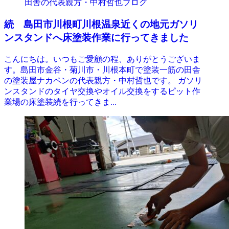
田舎の代表親方・中村哲也ブログ
続 島田市川根町川根温泉近くの地元ガソリ
ンスタンドへ床塗装作業に行ってきました
こんにちは。いつもご愛顧の程、ありがとうございま
す。島田市金谷・菊川市・川根本町で塗装一筋の田舎
の塗装屋ナカペンの代表親方・中村哲也です。 ガソリ
ンスタンドのタイヤ交換やオイル交換をするピット作
業場の床塗装続を行ってきま...