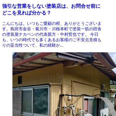
強引な営業をしない塗装店は、お問合せ前に
どこを見れば分かる？
こんにちは。いつもご愛顧の程、ありがとうございま
す。島田市金谷・菊川市・川根本町で塗装一筋の田舎
の塗装屋ナカペンの代表親方・中村哲也です。 今日
も、いつの時代でも多くあるお客様のご不安点見積も
りの妥当性ついて、私の経験か...