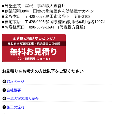
■外壁塗装・屋根工事の職人直営店
■創業昭和38年・田舎の塗装屋さん塗装屋ナカペン
■
金谷本店：〒428-0028 島田市金谷下十五軒2108
■
自宅兼店：
〒428-0305 静岡県榛原郡川根本町地名1297-1
■お客様窓口：090-5879-1694 (代表親方直通)
お見積りをお考えの方は以下をご覧ください
TOPページ
会社概要
一流の塗装職人紹介
施工の流れ