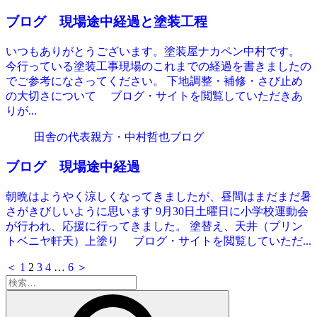
ブログ 現場途中経過と塗装工程
いつもありがとうございます。塗装屋ナカペン中村です。
今行っている塗装工事現場のこれまでの経過を書きましたの
でご参考になさってください。 下地調整・補修・さび止め
の大切さについて ブログ・サイトを閲覧していただきあ
りが...
田舎の代表親方・中村哲也ブログ
ブログ 現場途中経過
朝晩はようやく涼しくなってきましたが、昼間はまだまだ暑
さがきびしいように思います 9月30日土曜日に小学校運動会
が行われ、応援に行ってきました。 塗替え、天井（プリン
トベニヤ軒天）上塗り ブログ・サイトを閲覧していただ...
＜
1
2
3
4
…
6
＞
検
索: