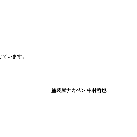
けています。
す。
塗装屋ナカペン
中村哲也