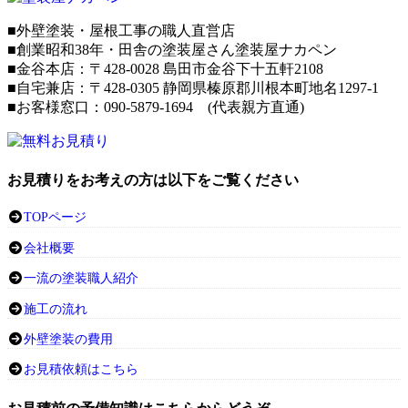
■外壁塗装・屋根工事の職人直営店
■創業昭和38年・田舎の塗装屋さん塗装屋ナカペン
■
金谷本店：〒428-0028 島田市金谷下十五軒2108
■
自宅兼店：
〒428-0305 静岡県榛原郡川根本町地名1297-1
■お客様窓口：090-5879-1694 (代表親方直通)
お見積りをお考えの方は以下をご覧ください
TOPページ
会社概要
一流の塗装職人紹介
施工の流れ
外壁塗装の費用
お見積依頼はこちら
お見積前の予備知識はこちらからどうぞ