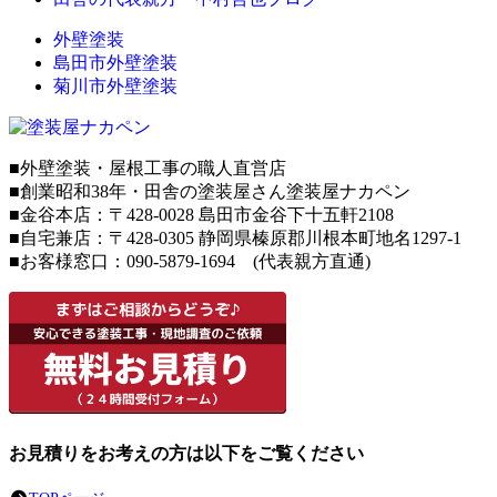
外壁塗装
島田市外壁塗装
菊川市外壁塗装
■外壁塗装・屋根工事の職人直営店
■創業昭和38年・田舎の塗装屋さん塗装屋ナカペン
■
金谷本店：〒428-0028 島田市金谷下十五軒2108
■
自宅兼店：
〒428-0305 静岡県榛原郡川根本町地名1297-1
■お客様窓口：090-5879-1694 (代表親方直通)
お見積りをお考えの方は以下をご覧ください